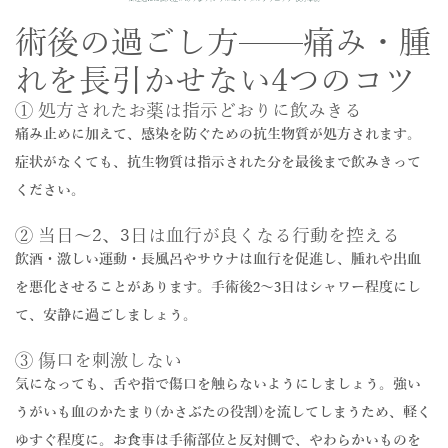
術後の過ごし方——痛み・腫
れを長引かせない4つのコツ
① 処方されたお薬は指示どおりに飲みきる
痛み止めに加えて、感染を防ぐための抗生物質が処方されます。
症状がなくても、抗生物質は指示された分を最後まで飲みきって
ください。
② 当日〜2、3日は血行が良くなる行動を控える
飲酒・激しい運動・長風呂やサウナは血行を促進し、腫れや出血
を悪化させることがあります。手術後2〜3日はシャワー程度にし
て、安静に過ごしましょう。
③ 傷口を刺激しない
気になっても、舌や指で傷口を触らないようにしましょう。強い
うがいも血のかたまり(かさぶたの役割)を流してしまうため、軽く
ゆすぐ程度に。お食事は手術部位と反対側で、やわらかいものを