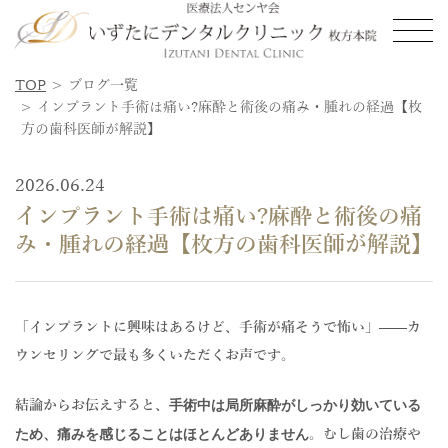
TOP
ブログ一覧
ホーム
HOME
インプラント手術は痛い?麻酔と術後の痛み・腫れの経過【枚
方の歯科医師が解説】
当医院の特徴
FEATURE
2026.06.24
医院紹介
ABOUT
インプラント手術は痛い?麻酔と術後の痛
み・腫れの経過【枚方の歯科医師が解説】
インプラント治療
DENTAL IMPLANT
費用
PRICE
「インプラントに興味はあるけど、手術が痛そうで怖い」——カ
ウンセリングで最も多くいただくお声です。
よくある質問
FAQ
手術中は局所麻酔がしっかり効いている
結論からお伝えすると、
ブログ
BLOG
ため、痛みを感じることはほとんどありません
。むし歯の治療や