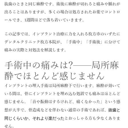
抜歯のときと同じ麻酔です。術後に麻酔が切れると痛みや腫れが
アクセス
ACCESS
出ることはありますが、多くの場合は処方されたお薬でコントロ
お問合せ
CONTACT
ールでき、1週間ほどで落ち着いていきます。
この記事では、インプラント治療に力を入れる枚方市のいずたに
デンタルクリニック枚方本院が、「手術中」「手術後」に分けて
痛みの実際と対処法を解説します。
手術中の痛みは?——局所麻
酔でほとんど感じません
インプラントの埋入手術は局所麻酔下で行います。麻酔が効いて
いる間は、骨にインプラントを埋め込む処置でも痛みはほとんど
感じません。「音や振動はするけれど、痛くなかった」という感
抜歯と
想が大半で、骨造成などを伴わない通常の手術であれば、
同じくらいか、それより楽だった
とおっしゃる方も少なくありま
せん。