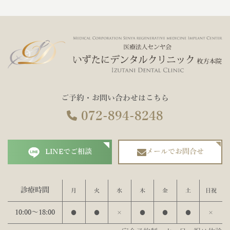
ご予約・お問い合わせはこちら
072-894-8248
LINEでご相談
メールでお問合せ
診療時間
月
火
水
木
金
土
日祝
10:00〜18:00
●
●
×
●
●
●
×