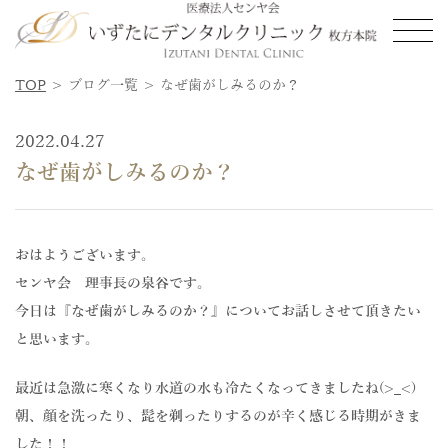
TOP
ブログ一覧
なぜ歯がしみるのか？
ホーム
HOME
2022.04.27
当医院の特徴
FEATURE
なぜ歯がしみるのか？
医院紹介
ABOUT
インプラント治療
DENTAL IMPLANT
おはようございます。
センヤ会 理事長の泉谷です。
費用
PRICE
今日は『なぜ歯がしみるのか？』についてお話しさせて頂きたい
と思います。
よくある質問
FAQ
最近は急激に寒くなり水道の水も冷たくなってきましたね(>_<)
ブログ
BLOG
朝、顔を洗ったり、髭を剃ったりするのが辛く感じる時期がきま
した！！